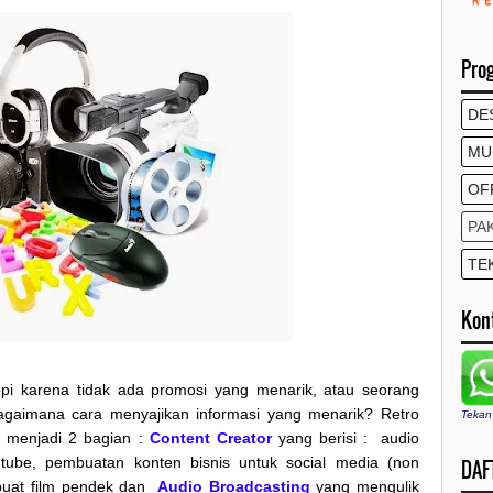
Pro
DE
MU
OF
PA
TE
Kon
pi karena tidak ada promosi yang menarik, atau seorang
agaimana cara menyajikan informasi yang menarik? Retro
Tekan
 menjadi 2 bagian :
Content Creator
yang berisi : audio
utube, pembuatan konten bisnis untuk social media (non
DAFT
buat film pendek dan
Audio Broadcasting
yang mengulik