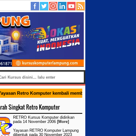
ayasan Retro Komputer kembali membuka paket pelatihan inte
arah Singkat Retro Komputer
RETRO Kursus Komputer didirikan
pada 14 November 2006
[More]
Yayasan RETRO Komputer Lampung
dibentuk pada 30 November 2023