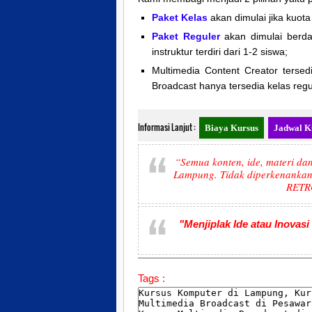
Paket Kelas
akan dimulai jika kuota
Paket Reguler
akan dimulai berd
instruktur terdiri dari
1-2
siswa;
Multimedia Content Creator tersed
Broadcast hanya tersedia kelas regu
Informasi Lanjut :
Biaya Kursus
Jadwal K
“Semua konten, ide, materi d
Lampung. Tidak diperkenankan 
RET
"Menjiplak Ide atau Inov
Tags :