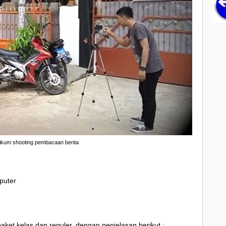
ikum shooting pembacaan berita
puter
aket kelas dan reguler, dengan penjelasan berikut :