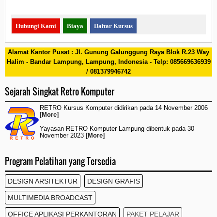
Hubungi Kami
Biaya
Daftar Kursus
Alamat Kantor Pusat : Jl. Gunung Galunggung Raya Blok R.23 Way
Halim - Bandar Lampung, Lampung, Indonesia - Telp: 085669636939
/ 081379946742
Sejarah Singkat Retro Komputer
RETRO Kursus Komputer didirikan pada 14 November 2006
[More]
Yayasan RETRO Komputer Lampung dibentuk pada 30
November 2023
[More]
Program Pelatihan yang Tersedia
DESIGN ARSITEKTUR
DESIGN GRAFIS
MULTIMEDIA BROADCAST
OFFICE APLIKASI PERKANTORAN
PAKET PELAJAR