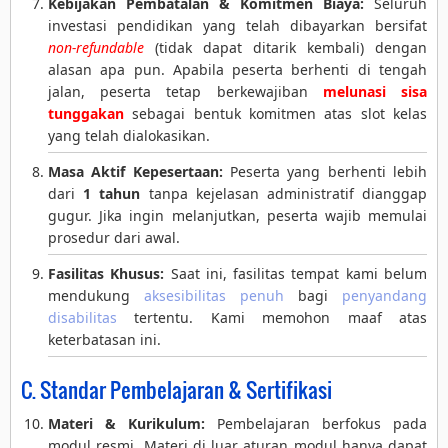
Kebijakan Pembatalan & Komitmen Biaya:
Seluruh
investasi pendidikan yang telah dibayarkan bersifat
non-refundable
(tidak dapat ditarik kembali) dengan
alasan apa pun. Apabila peserta berhenti di tengah
jalan, peserta tetap berkewajiban
melunasi sisa
tunggakan
sebagai bentuk komitmen atas slot kelas
yang telah dialokasikan.
Masa Aktif Kepesertaan:
Peserta yang berhenti lebih
dari
1 tahun
tanpa kejelasan administratif dianggap
gugur. Jika ingin melanjutkan, peserta wajib memulai
prosedur dari awal.
Fasilitas Khusus:
Saat ini, fasilitas tempat kami belum
mendukung
aksesibilitas penuh
bagi
penyandang
disabilitas
tertentu. Kami memohon maaf atas
keterbatasan ini.
C. Standar Pembelajaran & Sertifikasi
Materi & Kurikulum:
Pembelajaran berfokus pada
modul resmi. Materi di luar aturan modul hanya dapat