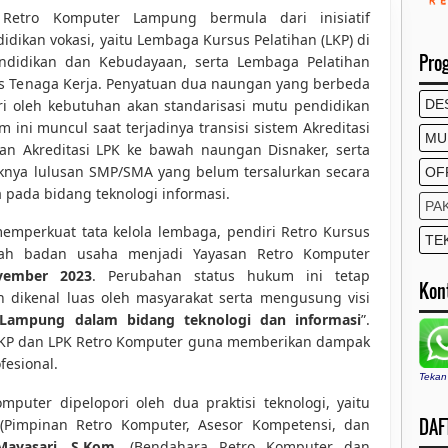
etro Komputer Lampung bermula dari inisiatif
idikan vokasi, yaitu Lembaga Kursus Pelatihan (LKP) di
Pro
didikan dan Kebudayaan, serta Lembaga Pelatihan
as Tenaga Kerja. Penyatuan dua naungan yang berbeda
i oleh kebutuhan akan standarisasi mutu pendidikan
DE
 ini muncul saat terjadinya transisi sistem Akreditasi
MU
an Akreditasi LPK ke bawah naungan Disnaker, serta
aknya lulusan SMP/SMA yang belum tersalurkan secara
OF
 pada bidang teknologi informasi.
PA
memperkuat tata kelola lembaga, pendiri Retro Kursus
TE
ah badan usaha menjadi Yayasan Retro Komputer
vember 2023
. Perubahan status hukum ini tetap
Kon
dikenal luas oleh masyarakat serta mengusung visi
Lampung dalam bidang teknologi dan informasi
”.
 LKP dan LPK Retro Komputer guna memberikan dampak
fesional.
Tekan
mputer dipelopori oleh dua praktisi teknologi, yaitu
DAFT
Pimpinan Retro Komputer, Asesor Kompetensi, dan
Mayasari, S.Kom.
(Bendahara Retro Komputer dan