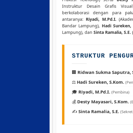
Instruktur Desain Grafis Visu
berkolaborasi dengan para pak
antaranya:
Riyadi, M.Pd.I.
(Akade
Bandar Lampung),
Hadi Sureken,
Lampung), dan
Sinta Ramalia, S.E.
(
STRUKTUR PENGU
🏢
Ridwan Sukma Saputra, 
⚖️
Hadi Sureken, S.Kom.
(Pe
🎓
Riyadi, M.Pd.I.
(Pembina)
💰
Desty Mayasari, S.Kom.
(
✍️
Sinta Ramalia, S.E.
(Sekret