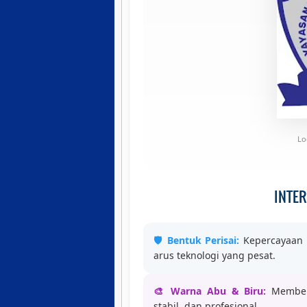
Lo
INTER
🛡️ Bentuk Perisai:
Kepercayaan 
arus teknologi yang pesat.
🎨 Warna Abu & Biru:
Memberi
stabil, dan profesional.