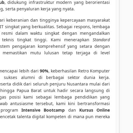
hub
, didukung infrastruktur modern yang berorientasi
, serta penyaluran kerja yang nyata.
dari keberanian dan tingginya kepercayaan masyarakat
T singkat yang berkualitas. Sebagai respons, lembaga
n resmi dalam waktu singkat dengan mengandalkan
 teknis tingkat tinggi. Kami menerapkan
Standard
istem pengajaran komprehensif yang setara dengan
 memastikan mutu lulusan tetap terjaga di level
mencapai lebih dari
90%
, keberhasilan Retro Komputer
ni sukses alumni di berbagai sektor dunia kerja.
erta didik dari seluruh penjuru Nusantara mulai dari
 hingga Papua Barat untuk hadir secara langsung di
gas posisi kami sebagai lembaga pendidikan yang
wab antusiasme tersebut, kami kini bertransformasi
i program
Intensive Bootcamp
dan
Kursus Online
ncetak talenta digital kompeten di mana pun mereka