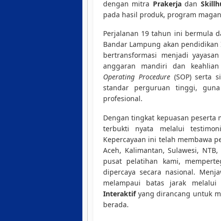
dengan mitra
Prakerja
dan
Skill
pada hasil produk, program magang
Perjalanan 19 tahun ini bermula 
Bandar Lampung akan pendidikan I
bertransformasi menjadi yayasa
anggaran mandiri dan keahlian
Operating Procedure
(SOP) serta s
standar perguruan tinggi, guna
profesional.
Dengan tingkat kepuasan peserta 
terbukti nyata melalui testimo
Kepercayaan ini telah membawa pes
Aceh, Kalimantan, Sulawesi, NTB,
pusat pelatihan kami, memperte
dipercaya secara nasional. Menja
melampaui batas jarak melalu
Interaktif
yang dirancang untuk me
berada.