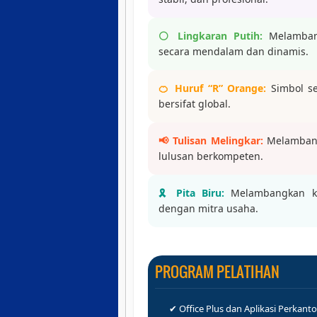
⚪ Lingkaran Putih:
Melambang
secara mendalam dan dinamis.
🍊 Huruf “R” Orange:
Simbol se
bersifat global.
📢 Tulisan Melingkar:
Melambang
lulusan berkompeten.
🎗️ Pita Biru:
Melambangkan kes
dengan mitra usaha.
PROGRAM PELATIHAN
✔ Office Plus dan Aplikasi Perkant