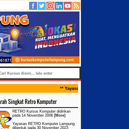
** Yayasan Retro Komputer kembal
arah Singkat Retro Komputer
RETRO Kursus Komputer didirikan
pada 14 November 2006
[More]
Yayasan RETRO Komputer Lampung
dibentuk pada 30 November 2023