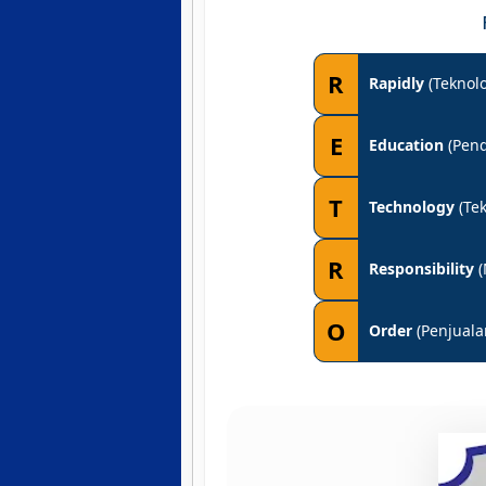
R
Rapidly
(Teknol
E
Education
(Pend
T
Technology
(Tek
R
Responsibility
(
O
Order
(Penjuala