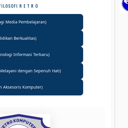
FILOSOFI R E T R O
ogi Media Pembelajaran)
idikan Berkualitas)
nologi Informasi Terbaru)
Melayani dengan Sepenuh Hati)
n Aksesoris Komputer)