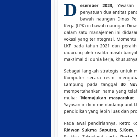
D
esember 2023,
Yayasan R
penyatuan dua entitas pend
bawah naungan Dinas Pen
Kerja (LPK) di bawah naungan Din
dalam satu manajemen ini didasar
vokasi yang terintegrasi. Momentum
LKP pada tahun 2021 dan peralih
didorong oleh realita masih bany
maksimal di dunia kerja, khususnya
Sebagai langkah strategis untuk 
Komputer secara resmi mengub
Lampung pada tanggal
30 No
mempertahankan nama yang telah 
mulia: “
Memajukan masyarakat 
Yayasan ini kini membidangi unit
pendidikan yang lebih luas dan pro
Pada awal pendiriannya, Retro Ko
Ridwan Sukma Saputra, S.Kom.
(
Praktisi Teknologi) serta
Desty 